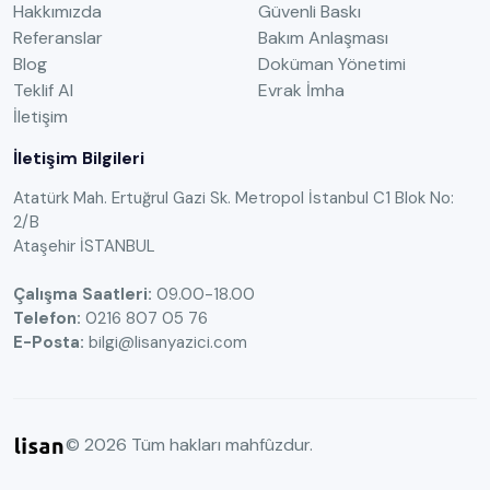
Hakkımızda
Güvenli Baskı
Referanslar
Bakım Anlaşması
Blog
Doküman Yönetimi
Teklif Al
Evrak İmha
İletişim
İletişim Bilgileri
Atatürk Mah. Ertuğrul Gazi Sk. Metropol İstanbul C1 Blok No:
2/B
Ataşehir İSTANBUL
Çalışma Saatleri:
09.00-18.00
Telefon:
0216 807 05 76
E-Posta:
bilgi@lisanyazici.com
©
2026
Tüm hakları mahfûzdur.
Bilişim
|
Yazılım
|
Yayıncılık
|
Dokümantasyon