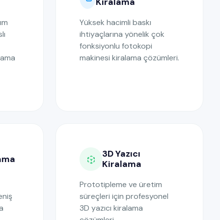
Kiralama
nım
Yüksek hacimli baskı
lı
ihtiyaçlarına yönelik çok
fonksiyonlu fotokopi
alama
makinesi kiralama çözümleri.
3D Yazıcı
lama
Kiralama
Prototipleme ve üretim
eniş
süreçleri için profesyonel
a
3D yazıcı kiralama
çözümleri.