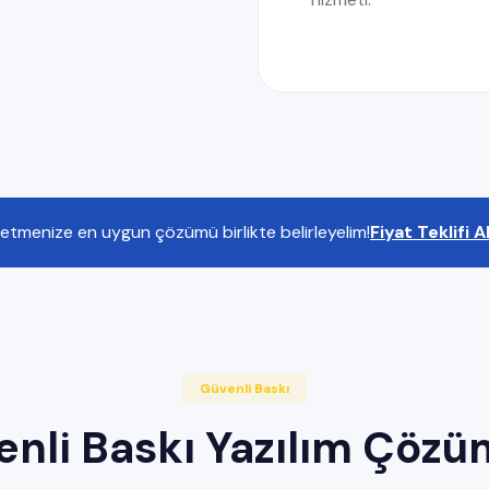
letmenize en uygun çözümü birlikte belirleyelim!
Fiyat Teklifi A
Güvenli Baskı
nli Baskı Yazılım Çözü