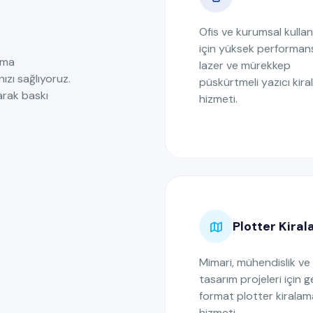
Ofis ve kurumsal kulla
için yüksek performans
ama
lazer ve mürekkep
ızı sağlıyoruz.
püskürtmeli yazıcı kir
arak baskı
hizmeti.
Plotter Kira
Mimari, mühendislik ve
tasarım projeleri için g
format plotter kiralam
hizmeti.