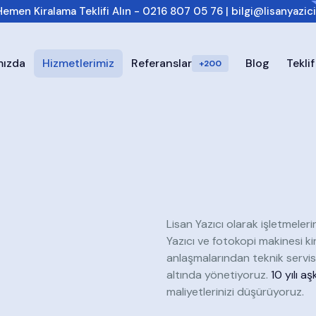
Hemen Kiralama Teklifi Alın -
0216 807 05 76
|
bilgi@lisanyazic
mızda
Hizmetlerimiz
Referanslar
Blog
Teklif
+200
Lisan Yazıcı olarak işletmeler
Yazıcı ve fotokopi makinesi ki
anlaşmalarından teknik servis
altında yönetiyoruz.
10 yılı a
maliyetlerinizi düşürüyoruz.