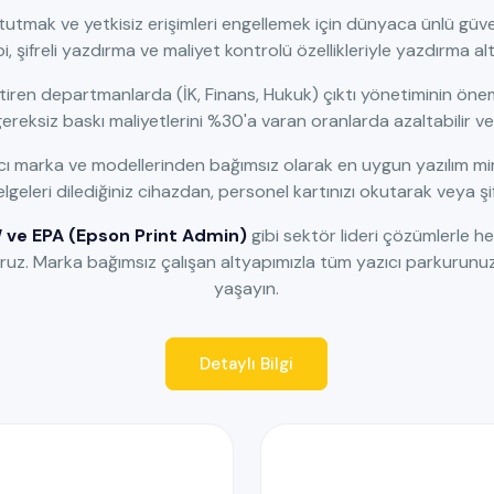
 tutmak ve yetkisiz erişimleri engellemek için dünyaca ünlü güven
, şifreli yazdırma ve maliyet kontrolü özellikleriyle yazdırma alty
ren departmanlarda (İK, Finans, Hukuk) çıktı yönetiminin önemi
ereksiz baskı maliyetlerini %30'a varan oranlarda azaltabilir ve i
azıcı marka ve modellerinden bağımsız olarak en uygun yazılım mim
geleri dilediğiniz cihazdan, personel kartınızı okutarak veya şifr
ve EPA (Epson Print Admin)
gibi sektör lideri çözümlerle h
z. Marka bağımsız çalışan altyapımızla tüm yazıcı parkurunuz
yaşayın.
Detaylı Bilgi