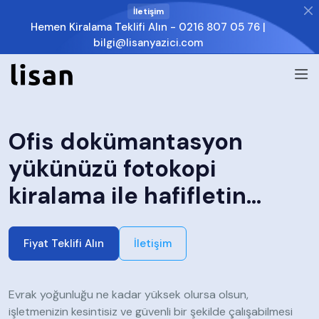
İletişim
Hemen Kiralama Teklifi Alın -
0216 807 05 76
|
bilgi@lisanyazici.com
Ofis dokümantasyon
yükünüzü fotokopi
kiralama ile hafifletin...
Fiyat Teklifi Alın
İletişim
Evrak yoğunluğu ne kadar yüksek olursa olsun,
işletmenizin kesintisiz ve güvenli bir şekilde çalışabilmesi