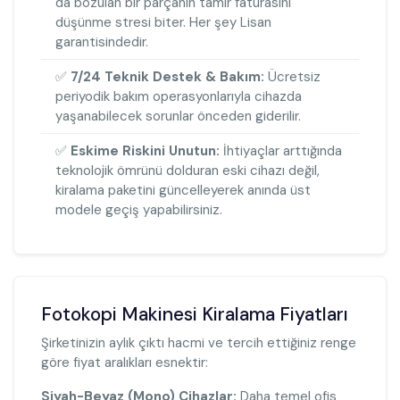
da bozulan bir parçanın tamir faturasını
düşünme stresi biter. Her şey Lisan
garantisindedir.
✅
7/24 Teknik Destek & Bakım:
Ücretsiz
periyodik bakım operasyonlarıyla cihazda
yaşanabilecek sorunlar önceden giderilir.
✅
Eskime Riskini Unutun:
İhtiyaçlar arttığında
teknolojik ömrünü dolduran eski cihazı değil,
kiralama paketini güncelleyerek anında üst
modele geçiş yapabilirsiniz.
Fotokopi Makinesi Kiralama Fiyatları
Şirketinizin aylık çıktı hacmi ve tercih ettiğiniz renge
göre fiyat aralıkları esnektir:
Siyah-Beyaz (Mono) Cihazlar:
Daha temel ofis