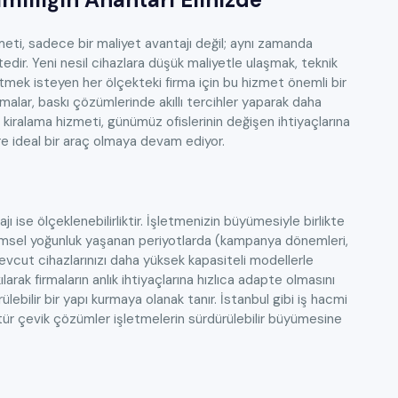
zmeti, sadece bir maliyet avantajı değil; aynı zamanda
dir. Yeni nesil cihazlara düşük maliyetle ulaşmak, teknik
k isteyen her ölçekteki firma için bu hizmet önemli bir
rmalar, baskı çözümlerinde akıllı tercihler yaparak daha
cı kiralama hizmeti, günümüz ofislerinin değişen ihtiyaçlarına
e ideal bir araç olmaya devam ediyor.
jı ise ölçeklenebilirliktir. İşletmenizin büyümesiyle birlikte
önemsel yoğunluk yaşanan periyotlarda (kampanya dönemleri,
 mevcut cihazlarınızı daha yüksek kapasiteli modellerle
larak firmaların anlık ihtiyaçlarına hızlıca adapte olmasını
ebilir bir yapı kurmaya olanak tanır. İstanbul gibi iş hacmi
ür çevik çözümler işletmelerin sürdürülebilir büyümesine