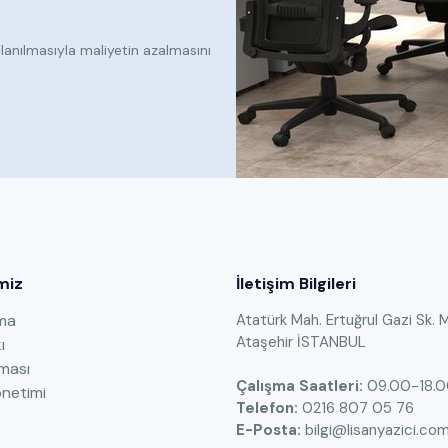
llanılmasıyla maliyetin azalmasını
miz
İletişim Bilgileri
ama
Atatürk Mah. Ertuğrul Gazi Sk. 
Ataşehir İSTANBUL
ı
ması
Çalışma Saatleri:
09.00-18.
netimi
Telefon:
0216 807 05 76
E-Posta:
bilgi@lisanyazici.co