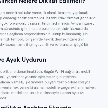
Alırken Nelere Dikkat Edilmeli?
ı önemli noktalar vardır. İlk olarak, kiralama yapılacak
 olmadığı analiz edilmelidir. İstanbul’daki firmalar genellikle
ok fonksiyonlu yazıcılar tercih edilmelidir. Ayrıca, hizmet
m sürecinde göz önünde bulundurulmalıdır. Yazıcılarda
 cihaz sağlama seçeneklerinin bulunup bulunmadığı gibi
 ve hızlı tempolu bir şehirde teknik destek hizmetinin
lık yazıcı hizmeti için güvenilir ve referansları güçlü bir
jiye Ayak Uydurun
özelliklerle donatılmaktadır. Bugün Wi-Fi bağlantılı, mobil
nlu yazıcılar sayesinde işletmeler iş süreçlerini
ralama hizmeti, işletmelere bu yeni teknolojilere kolayca
arını yenilemek yerine kiralama modeline geçerek hem maliyet
 dostu modellerin tercih edilmesiyle karbon ayak izi
edir.
imliliğin Anahtarı Elinizde