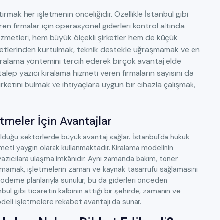
rmak her işletmenin önceliğidir. Özellikle İstanbul gibi
n firmalar için operasyonel giderleri kontrol altında
izmetleri, hem büyük ölçekli şirketler hem de küçük
liyetlerinden kurtulmak, teknik destekle uğraşmamak ve en
kiralama yöntemini tercih ederek birçok avantaj elde
talep yazıcı kiralama hizmeti veren firmaların sayısını da
rketini bulmak ve ihtiyaçlara uygun bir cihazla çalışmak,
tmeler İçin Avantajlar
n olduğu sektörlerde büyük avantaj sağlar. İstanbul'da hukuk
izmeti yaygın olarak kullanmaktadır. Kiralama modelinin
yazıcılara ulaşma imkânıdır. Aynı zamanda bakım, toner
lmamak, işletmelerin zaman ve kaynak tasarrufu sağlamasını
lık ödeme planlarıyla sunulur; bu da giderleri önceden
bul gibi ticaretin kalbinin attığı bir şehirde, zamanın ve
odeli işletmelere rekabet avantajı da sunar.