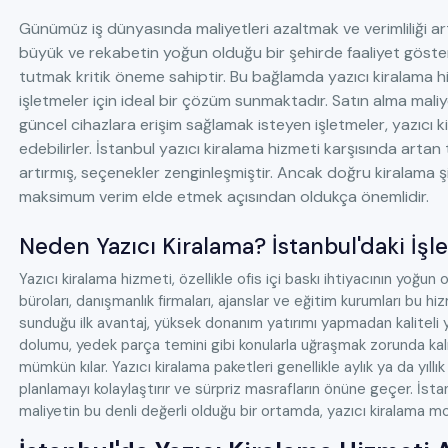
Günümüz iş dünyasında maliyetleri azaltmak ve verimliliği artı
büyük ve rekabetin yoğun olduğu bir şehirde faaliyet göstere
tutmak kritik öneme sahiptir. Bu bağlamda yazıcı kiralama h
işletmeler için ideal bir çözüm sunmaktadır. Satın alma ma
güncel cihazlara erişim sağlamak isteyen işletmeler, yazıcı 
edebilirler. İstanbul yazıcı kiralama hizmeti karşısında artan 
artırmış, seçenekler zenginleşmiştir. Ancak doğru kiralama şi
maksimum verim elde etmek açısından oldukça önemlidir.
Neden Yazıcı Kiralama? İstanbul'daki İşle
Yazıcı kiralama hizmeti, özellikle ofis içi baskı ihtiyacının yoğu
büroları, danışmanlık firmaları, ajanslar ve eğitim kurumları bu h
sunduğu ilk avantaj, yüksek donanım yatırımı yapmadan kaliteli 
dolumu, yedek parça temini gibi konularla uğraşmak zorunda ka
mümkün kılar. Yazıcı kiralama paketleri genellikle aylık ya da yıl
planlamayı kolaylaştırır ve sürpriz masrafların önüne geçer. İstan
maliyetin bu denli değerli olduğu bir ortamda, yazıcı kiralama m