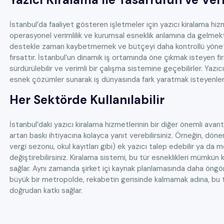
İstanbul’da faaliyet gösteren işletmeler için yazıcı kiralama hi
operasyonel verimlilik ve kurumsal esneklik anlamına da gelmekte
destekle zaman kaybetmemek ve bütçeyi daha kontrollü yönetme
fırsattır. İstanbul’un dinamik iş ortamında öne çıkmak isteyen fi
sürdürülebilir ve verimli bir çalışma sistemine geçebilirler. Yazı
esnek çözümler sunarak iş dünyasında fark yaratmak isteyenler
Her Sektörde Kullanılabilir
İstanbul’daki yazıcı kiralama hizmetlerinin bir diğer önemli avanta
artan baskı ihtiyacına kolayca yanıt verebilirsiniz. Örneğin, d
vergi sezonu, okul kayıtları gibi) ek yazıcı talep edebilir ya da
değiştirebilirsiniz. Kiralama sistemi, bu tür esneklikleri mümkün kı
sağlar. Aynı zamanda şirket içi kaynak planlamasında daha öngörül
büyük bir metropolde, rekabetin gerisinde kalmamak adına, bu t
doğrudan katkı sağlar.