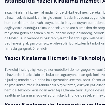
İstanbul'da Yazıcı Kiralama Hizmeti 
Yazıcı kiralama hizmeti almadan önce dikkat edilmesi gereken baz
cihazın teknik özelliklerinin işletmenin baskı ihtiyacına uygun olup
hem renkli hem de siyah-beyaz baskı ihtiyacı duyar; bu nedenle ç
sağlayıcının sunduğu teknik destek ve bakım hizmetleri de seçi
meydana gelen arızalara hızlı müdahale edilip edilmediği, yedek
detaylar uzun vadede büyük fark yaratır. İstanbul gibi kalabalık
gecikmesi iş akışını olumsuz etkileyebilir. Bu yüzden İstanbul kira
firmayla çalışmak önemlidir.
Yazıcı Kiralama Hizmeti ile Teknolo
Teknoloji hızla gelişirken, yazıcı modelleri de her geçen yıl yeni 
cihazlardan baskı alabilen, bulut entegrasyonu olan çok fonksiyo
dijitalleştirmekte ve daha hızlı çözümler üretmektedir. Yazıcı ki
erişme imkânı tanır. İstanbul’daki birçok firma, eskiyen yazıcıl
hem de teknoloji açısından avantaj sağlamaktadır. Ayrıca çevre
azaltılarak kurumsal sosyal sorumluluk bilinci de desteklenmekt
Yazıcı Kiralama ile Tasarrufun ve Ver